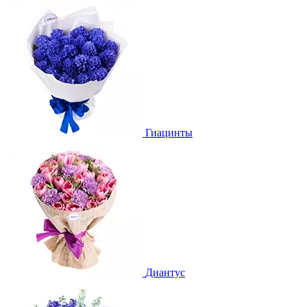
Гиацинты
Диантус