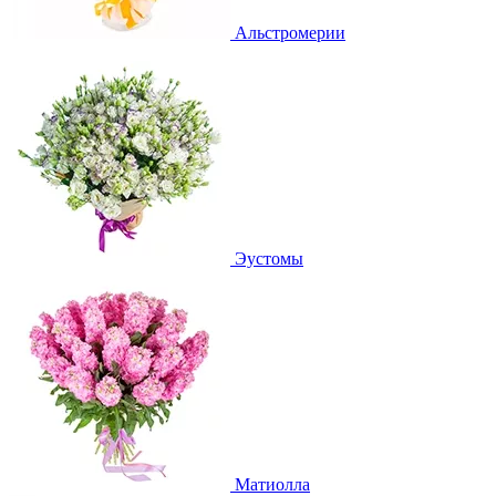
Альстромерии
Эустомы
Матиолла