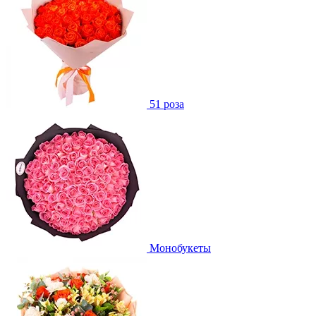
51 роза
Монобукеты