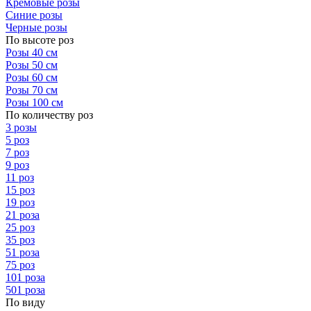
Кремовые розы
Синие розы
Черные розы
По высоте роз
Розы 40 см
Розы 50 см
Розы 60 см
Розы 70 см
Розы 100 см
По количеству роз
3 розы
5 роз
7 роз
9 роз
11 роз
15 роз
19 роз
21 роза
25 роз
35 роз
51 роза
75 роз
101 роза
501 роза
По виду