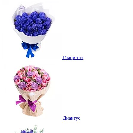
Гиацинты
Диантус