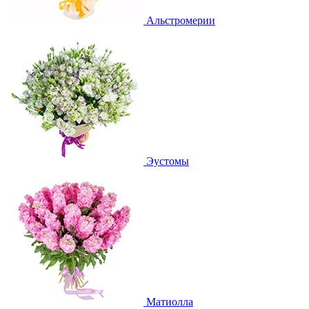
Альстромерии
Эустомы
Матиолла