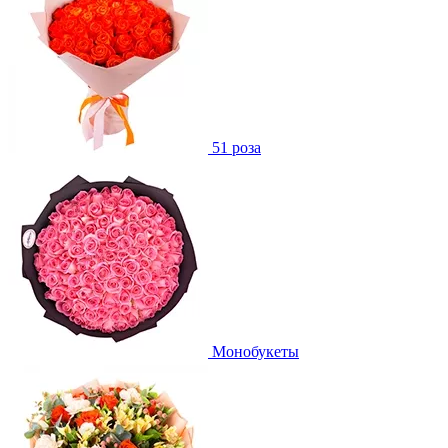
51 роза
Монобукеты