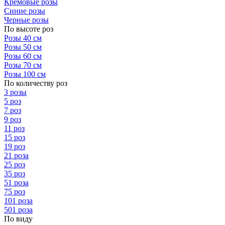
Кремовые розы
Синие розы
Черные розы
По высоте роз
Розы 40 см
Розы 50 см
Розы 60 см
Розы 70 см
Розы 100 см
По количеству роз
3 розы
5 роз
7 роз
9 роз
11 роз
15 роз
19 роз
21 роза
25 роз
35 роз
51 роза
75 роз
101 роза
501 роза
По виду