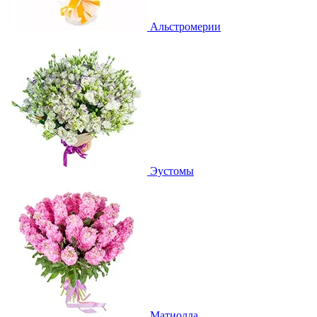
Альстромерии
Эустомы
Матиолла