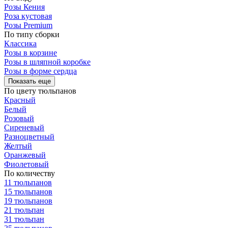
Розы Кения
Роза кустовая
Розы Premium
По типу сборки
Классика
Розы в корзине
Розы в шляпной коробке
Розы в форме сердца
Показать еще
По цвету тюльпанов
Красный
Белый
Розовый
Сиреневый
Разноцветный
Желтый
Оранжевый
Фиолетовый
По количеству
11 тюльпанов
15 тюльпанов
19 тюльпанов
21 тюльпан
31 тюльпан