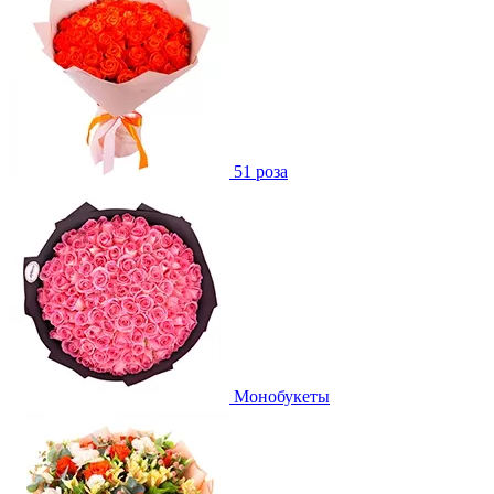
51 роза
Монобукеты