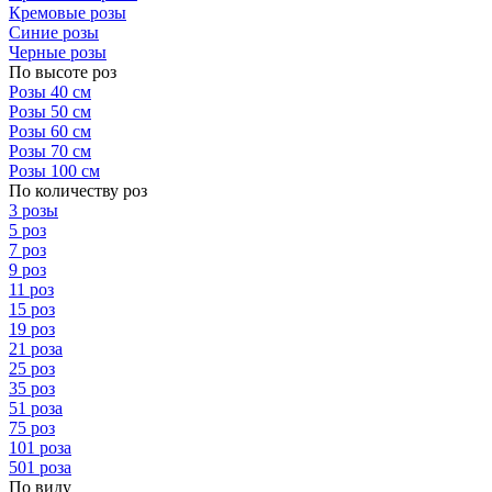
Кремовые розы
Синие розы
Черные розы
По высоте роз
Розы 40 см
Розы 50 см
Розы 60 см
Розы 70 см
Розы 100 см
По количеству роз
3 розы
5 роз
7 роз
9 роз
11 роз
15 роз
19 роз
21 роза
25 роз
35 роз
51 роза
75 роз
101 роза
501 роза
По виду