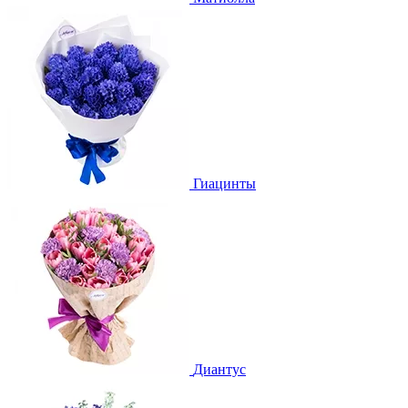
Гиацинты
Диантус