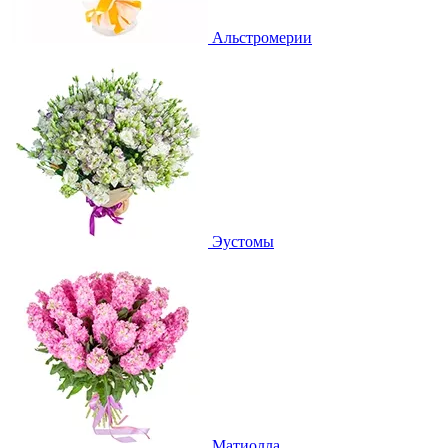
Альстромерии
Эустомы
Матиолла