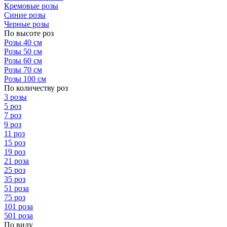
Кремовые розы
Синие розы
Черные розы
По высоте роз
Розы 40 см
Розы 50 см
Розы 60 см
Розы 70 см
Розы 100 см
По количеству роз
3 розы
5 роз
7 роз
9 роз
11 роз
15 роз
19 роз
21 роза
25 роз
35 роз
51 роза
75 роз
101 роза
501 роза
По виду