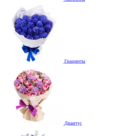
Гиацинты
Диантус