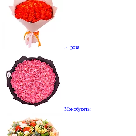
51 роза
Монобукеты