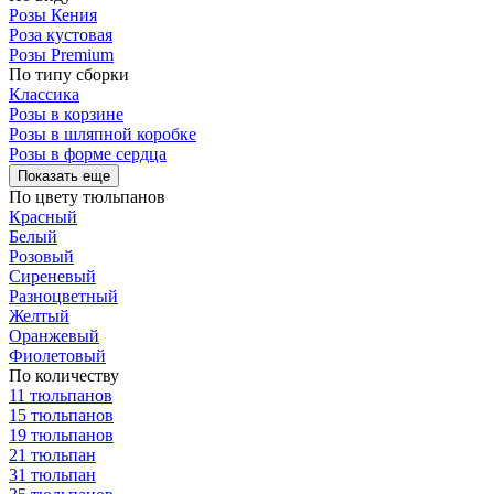
Розы Кения
Роза кустовая
Розы Premium
По типу сборки
Классика
Розы в корзине
Розы в шляпной коробке
Розы в форме сердца
Показать еще
По цвету тюльпанов
Красный
Белый
Розовый
Сиреневый
Разноцветный
Желтый
Оранжевый
Фиолетовый
По количеству
11 тюльпанов
15 тюльпанов
19 тюльпанов
21 тюльпан
31 тюльпан