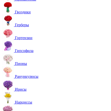
Гвоздики
Герберы
Гортензии
Гипсофила
Пионы
Ранункулюсы
Ирисы
Нарциссы