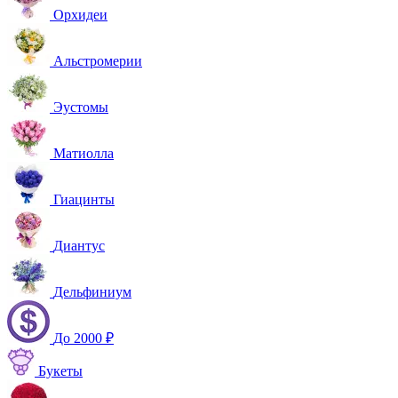
Орхидеи
Альстромерии
Эустомы
Матиолла
Гиацинты
Диантус
Дельфиниум
До 2000 ₽
Букеты