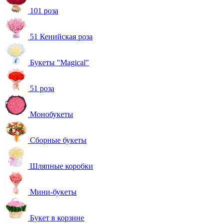
101 роза
51 Кенийская роза
Букеты "Magical"
51 роза
Монобукеты
Сборные букеты
Шляпные коробки
Мини-букеты
Букет в корзине