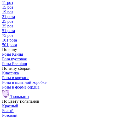
11 роз
15 роз
19 роз
21 роза
25 роз
35 роз
51 роза
75 роз
101 роза
501 роза
По виду
Розы Кения
Роза кустовая
Розы Premium
По типу сборки
Классика
Розы в корзине
Розы в шляпной коробке
Розы в форме сердца
Тюльпаны
По цвету тюльпанов
Красный
Белый
Розовый