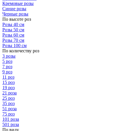
Кремовые розы
Синие розы
Черные розы
По высоте роз
Розы 40 см
Розы 50 см
Розы 60 см
Розы 70 см
Розы 100 см
По количеству роз
3 розы
5 роз
7 роз
9 роз
11 роз
15 роз
19 роз
21 роза
25 роз
35 роз
51 роза
75 роз
101 роза
501 роза
По виду