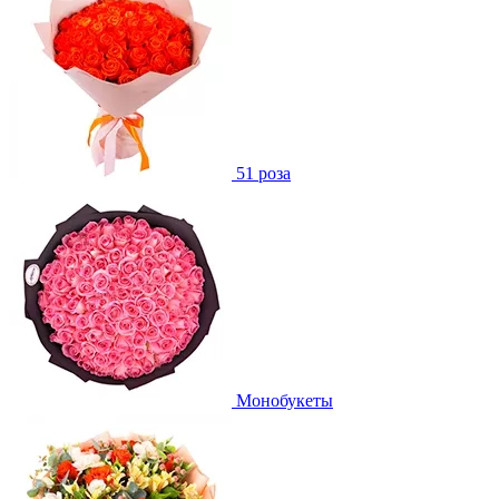
51 роза
Монобукеты