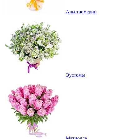
Альстромерии
Эустомы
Матиолла