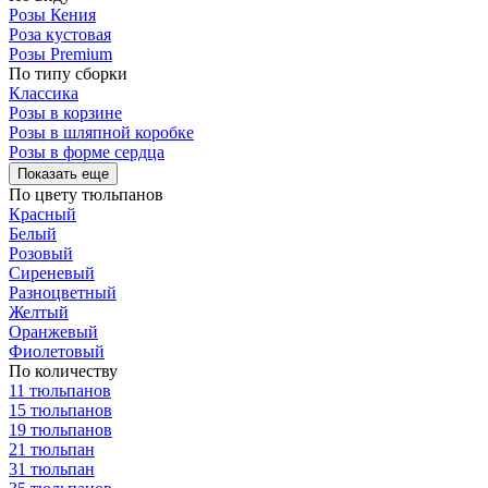
Розы Кения
Роза кустовая
Розы Premium
По типу сборки
Классика
Розы в корзине
Розы в шляпной коробке
Розы в форме сердца
Показать еще
По цвету тюльпанов
Красный
Белый
Розовый
Сиреневый
Разноцветный
Желтый
Оранжевый
Фиолетовый
По количеству
11 тюльпанов
15 тюльпанов
19 тюльпанов
21 тюльпан
31 тюльпан