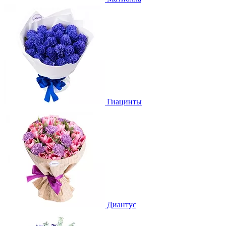
Гиацинты
Диантус