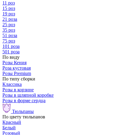
11 роз
15 роз
19 роз
21 роза
25 роз
35 роз
51 роза
75 роз
101 роза
501 роза
По виду
Розы Кения
Роза кустовая
Розы Premium
По типу сборки
Классика
Розы в корзине
Розы в шляпной коробке
Розы в форме сердца
Тюльпаны
По цвету тюльпанов
Красный
Белый
Розовый