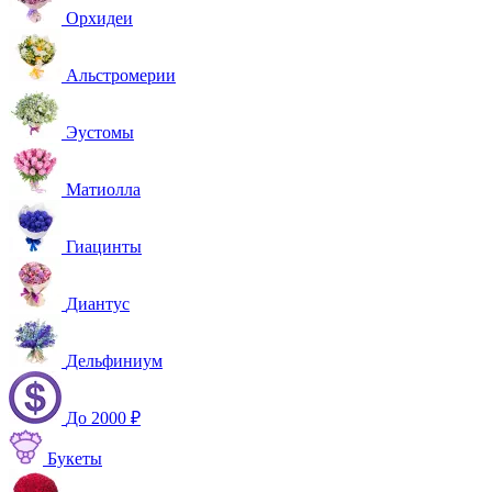
Орхидеи
Альстромерии
Эустомы
Матиолла
Гиацинты
Диантус
Дельфиниум
До 2000 ₽
Букеты