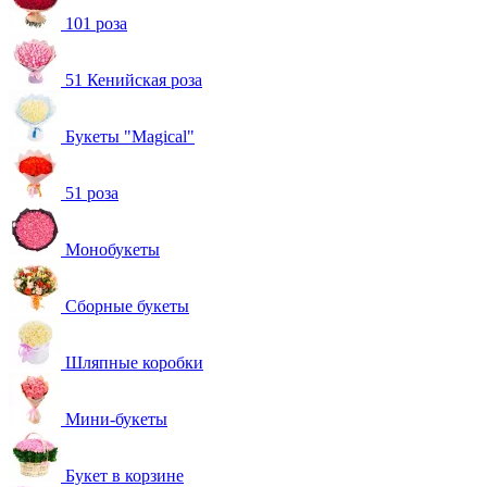
101 роза
51 Кенийская роза
Букеты "Magical"
51 роза
Монобукеты
Сборные букеты
Шляпные коробки
Мини-букеты
Букет в корзине