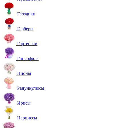
Гвоздики
Герберы
Гортензии
Гипсофила
Пионы
Ранункулюсы
Ирисы
Нарциссы