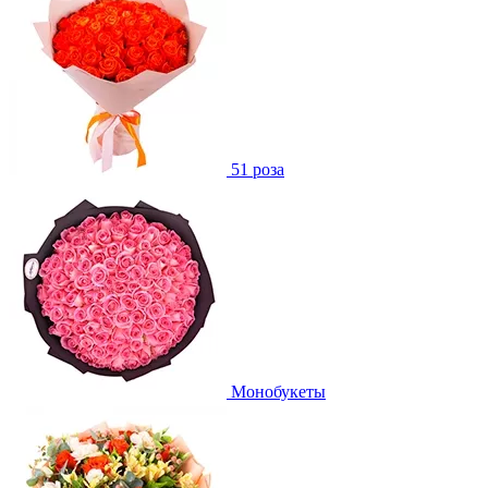
51 роза
Монобукеты