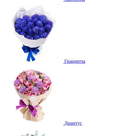
Гиацинты
Диантус