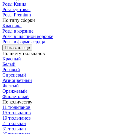
Розы Кения
Роза кустовая
Розы Premium
По типу сборки
Классика
Розы в корзине
Розы в шляпной коробке
Розы в форме сердца
Показать еще
По цвету тюльпанов
Красный
Белый
Розовый
Сиреневый
Разноцветный
Желтый
Оранжевый
Фиолетовый
По количеству
11 тюльпанов
15 тюльпанов
19 тюльпанов
21 тюльпан
31 тюльпан