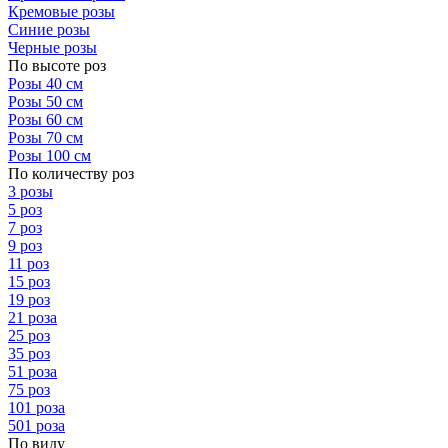
Кремовые розы
Синие розы
Черные розы
По высоте роз
Розы 40 см
Розы 50 см
Розы 60 см
Розы 70 см
Розы 100 см
По количеству роз
3 розы
5 роз
7 роз
9 роз
11 роз
15 роз
19 роз
21 роза
25 роз
35 роз
51 роза
75 роз
101 роза
501 роза
По виду