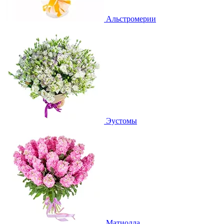
Альстромерии
Эустомы
Матиолла