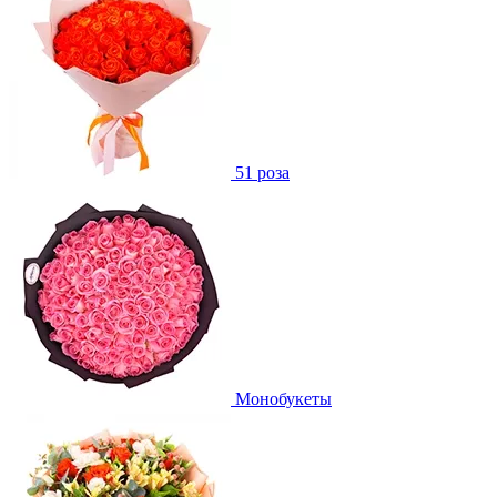
51 роза
Монобукеты