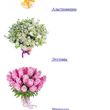
Альстромерии
Эустомы
Матиолла