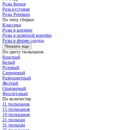
Розы Кения
Роза кустовая
Розы Premium
По типу сборки
Классика
Розы в корзине
Розы в шляпной коробке
Розы в форме сердца
Показать еще
По цвету тюльпанов
Красный
Белый
Розовый
Сиреневый
Разноцветный
Желтый
Оранжевый
Фиолетовый
По количеству
11 тюльпанов
15 тюльпанов
19 тюльпанов
21 тюльпан
31 тюльпан