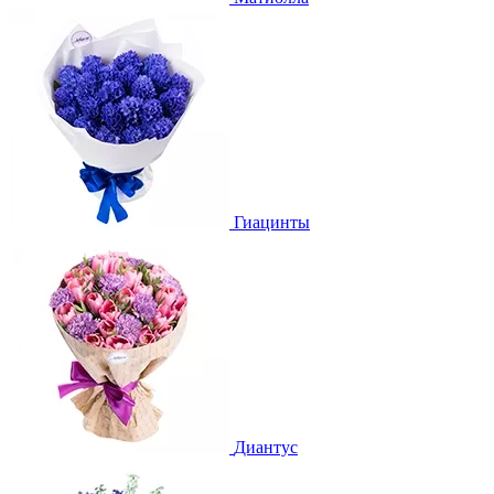
Гиацинты
Диантус