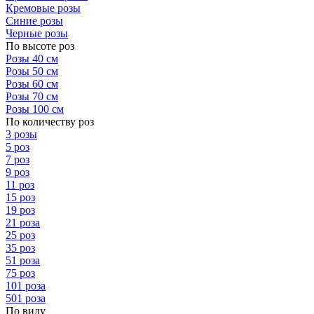
Кремовые розы
Синие розы
Черные розы
По высоте роз
Розы 40 см
Розы 50 см
Розы 60 см
Розы 70 см
Розы 100 см
По количеству роз
3 розы
5 роз
7 роз
9 роз
11 роз
15 роз
19 роз
21 роза
25 роз
35 роз
51 роза
75 роз
101 роза
501 роза
По виду