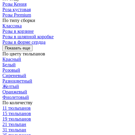
Розы Кения
Роза кустовая
Розы Premium
По типу сборки
Классика
Розы в корзине
Розы в шляпной коробке
Розы в форме сердца
Показать еще
По цвету тюльпанов
Красный
Белый
Розовый
Сиреневый
Разноцветный
Желтый
Оранжевый
Фиолетовый
По количеству
11 тюльпанов
15 тюльпанов
19 тюльпанов
21 тюльпан
31 тюльпан