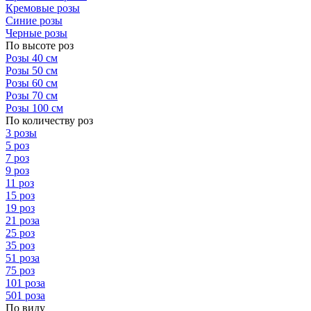
Кремовые розы
Синие розы
Черные розы
По высоте роз
Розы 40 см
Розы 50 см
Розы 60 см
Розы 70 см
Розы 100 см
По количеству роз
3 розы
5 роз
7 роз
9 роз
11 роз
15 роз
19 роз
21 роза
25 роз
35 роз
51 роза
75 роз
101 роза
501 роза
По виду