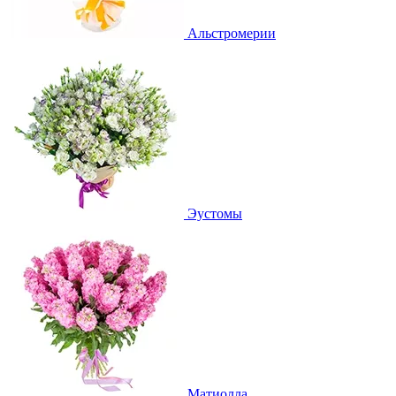
Альстромерии
Эустомы
Матиолла