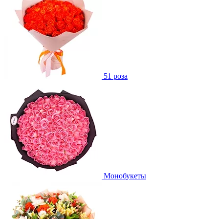
51 роза
Монобукеты