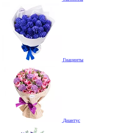
Гиацинты
Диантус