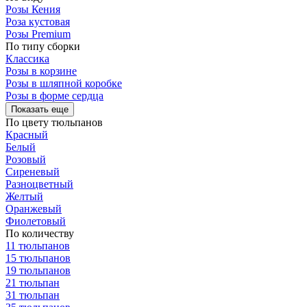
Розы Кения
Роза кустовая
Розы Premium
По типу сборки
Классика
Розы в корзине
Розы в шляпной коробке
Розы в форме сердца
Показать еще
По цвету тюльпанов
Красный
Белый
Розовый
Сиреневый
Разноцветный
Желтый
Оранжевый
Фиолетовый
По количеству
11 тюльпанов
15 тюльпанов
19 тюльпанов
21 тюльпан
31 тюльпан