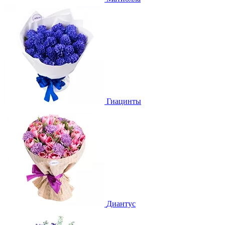
Гиацинты
Диантус