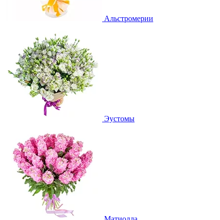
Альстромерии
Эустомы
Матиолла