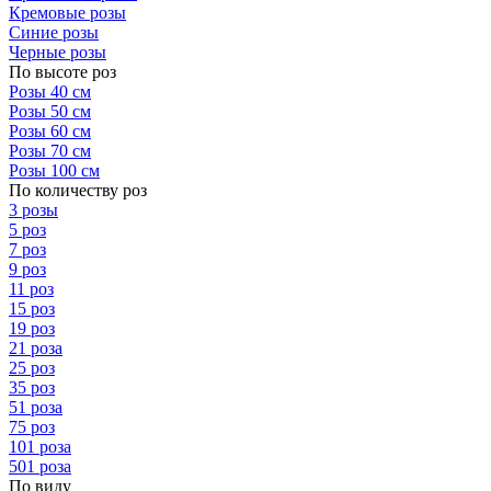
Кремовые розы
Синие розы
Черные розы
По высоте роз
Розы 40 см
Розы 50 см
Розы 60 см
Розы 70 см
Розы 100 см
По количеству роз
3 розы
5 роз
7 роз
9 роз
11 роз
15 роз
19 роз
21 роза
25 роз
35 роз
51 роза
75 роз
101 роза
501 роза
По виду