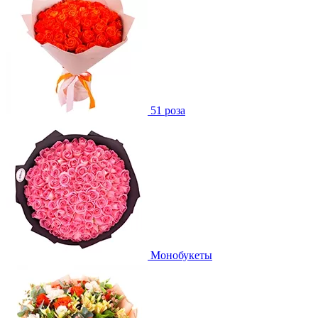
51 роза
Монобукеты