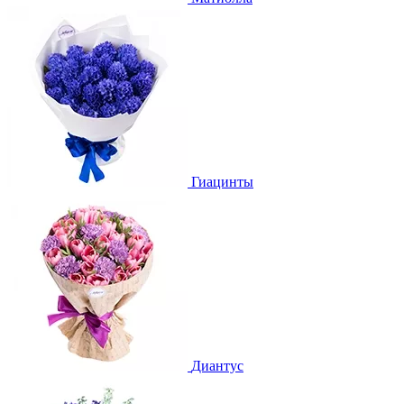
Гиацинты
Диантус