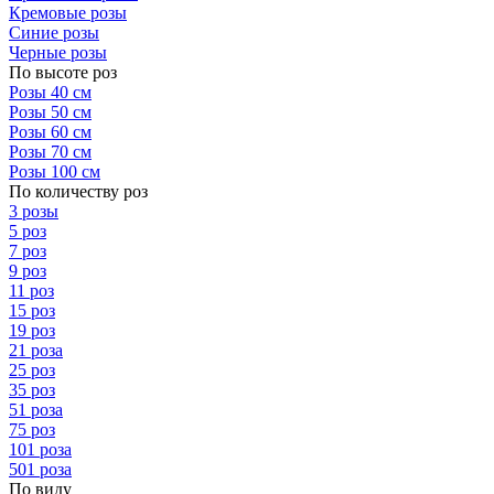
Кремовые розы
Синие розы
Черные розы
По высоте роз
Розы 40 см
Розы 50 см
Розы 60 см
Розы 70 см
Розы 100 см
По количеству роз
3 розы
5 роз
7 роз
9 роз
11 роз
15 роз
19 роз
21 роза
25 роз
35 роз
51 роза
75 роз
101 роза
501 роза
По виду