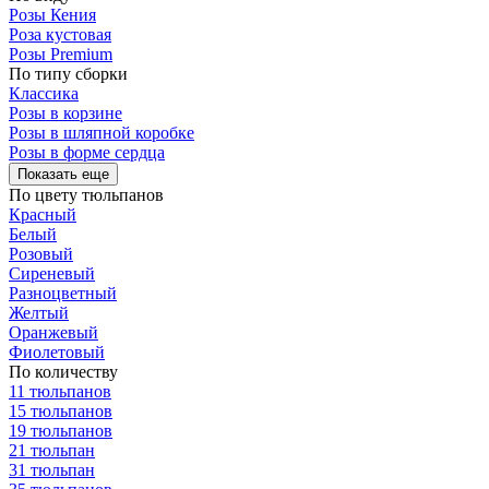
Розы Кения
Роза кустовая
Розы Premium
По типу сборки
Классика
Розы в корзине
Розы в шляпной коробке
Розы в форме сердца
Показать еще
По цвету тюльпанов
Красный
Белый
Розовый
Сиреневый
Разноцветный
Желтый
Оранжевый
Фиолетовый
По количеству
11 тюльпанов
15 тюльпанов
19 тюльпанов
21 тюльпан
31 тюльпан