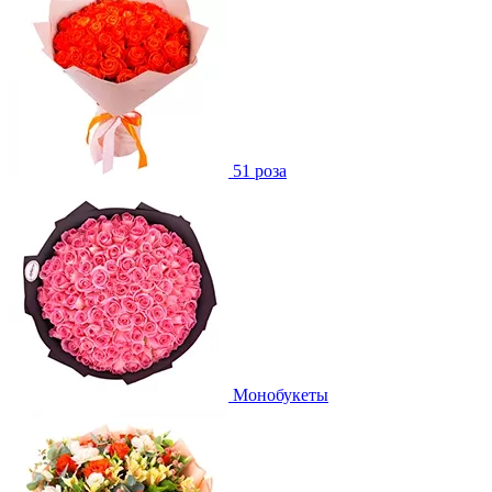
51 роза
Монобукеты