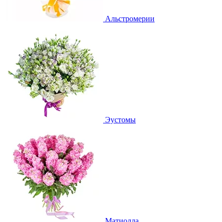
Альстромерии
Эустомы
Матиолла