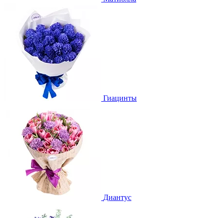
Гиацинты
Диантус