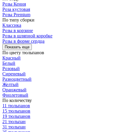
Розы Кения
Роза кустовая
Розы Premium
По типу сборки
Классика
Розы в корзине
Розы в шляпной коробке
Розы в форме сердца
Показать еще
По цвету тюльпанов
Красный
Белый
Розовый
Сиреневый
Разноцветный
Желтый
Оранжевый
Фиолетовый
По количеству
11 тюльпанов
15 тюльпанов
19 тюльпанов
21 тюльпан
31 тюльпан