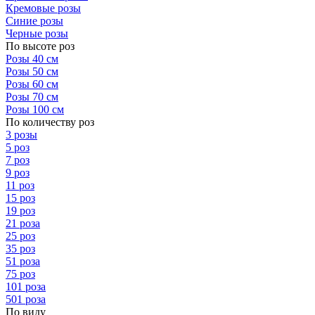
Кремовые розы
Синие розы
Черные розы
По высоте роз
Розы 40 см
Розы 50 см
Розы 60 см
Розы 70 см
Розы 100 см
По количеству роз
3 розы
5 роз
7 роз
9 роз
11 роз
15 роз
19 роз
21 роза
25 роз
35 роз
51 роза
75 роз
101 роза
501 роза
По виду