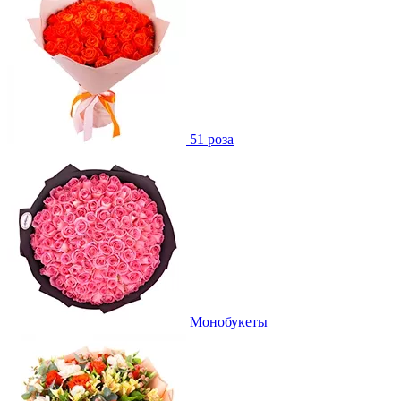
51 роза
Монобукеты