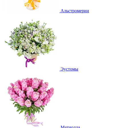
Альстромерии
Эустомы
Матиолла