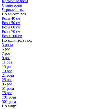
Кремовые розы
Синие розы
Черные розы
По высоте роз
Розы 40 см
Розы 50 см
Розы 60 см
Розы 70 см
Розы 100 см
По количеству роз
3 розы
5 роз
7 роз
9 роз
11 роз
15 роз
19 роз
21 роза
25 роз
35 роз
51 роза
75 роз
101 роза
501 роза
По виду