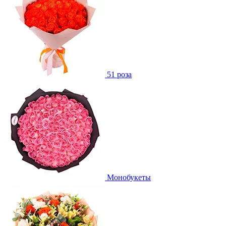
51 роза
Монобукеты