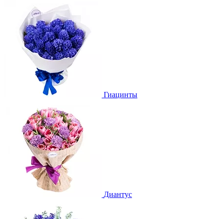
Гиацинты
Диантус