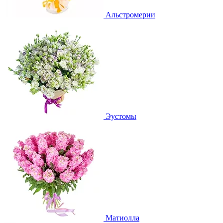
Альстромерии
Эустомы
Матиолла