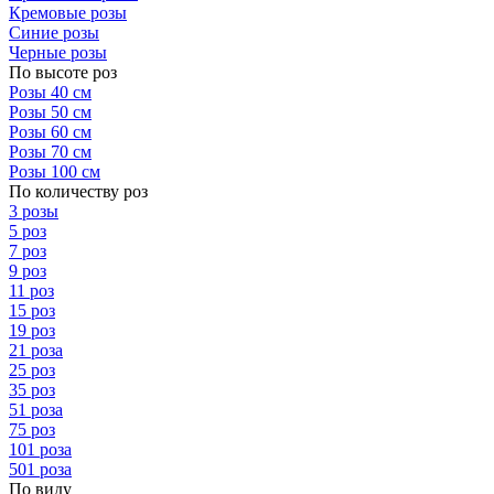
Кремовые розы
Синие розы
Черные розы
По высоте роз
Розы 40 см
Розы 50 см
Розы 60 см
Розы 70 см
Розы 100 см
По количеству роз
3 розы
5 роз
7 роз
9 роз
11 роз
15 роз
19 роз
21 роза
25 роз
35 роз
51 роза
75 роз
101 роза
501 роза
По виду