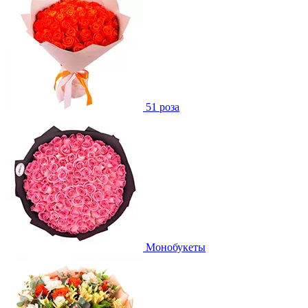
51 роза
Монобукеты