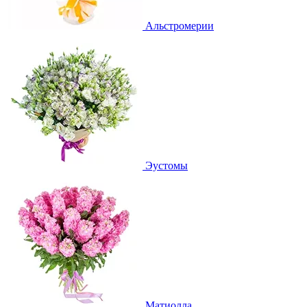
Альстромерии
Эустомы
Матиолла