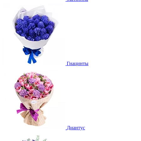
Гиацинты
Диантус