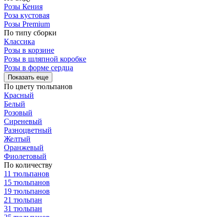
Розы Кения
Роза кустовая
Розы Premium
По типу сборки
Классика
Розы в корзине
Розы в шляпной коробке
Розы в форме сердца
Показать еще
По цвету тюльпанов
Красный
Белый
Розовый
Сиреневый
Разноцветный
Желтый
Оранжевый
Фиолетовый
По количеству
11 тюльпанов
15 тюльпанов
19 тюльпанов
21 тюльпан
31 тюльпан