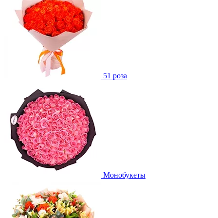
51 роза
Монобукеты