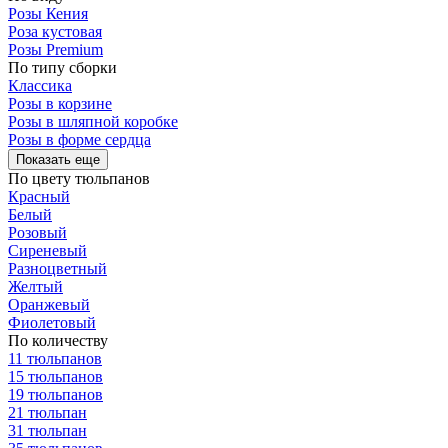
Розы Кения
Роза кустовая
Розы Premium
По типу сборки
Классика
Розы в корзине
Розы в шляпной коробке
Розы в форме сердца
Показать еще
По цвету тюльпанов
Красный
Белый
Розовый
Сиреневый
Разноцветный
Желтый
Оранжевый
Фиолетовый
По количеству
11 тюльпанов
15 тюльпанов
19 тюльпанов
21 тюльпан
31 тюльпан