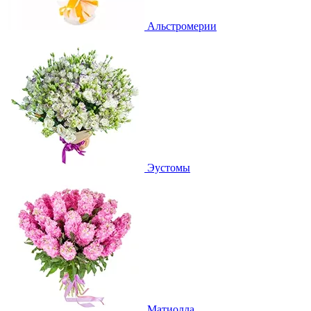
Альстромерии
Эустомы
Матиолла