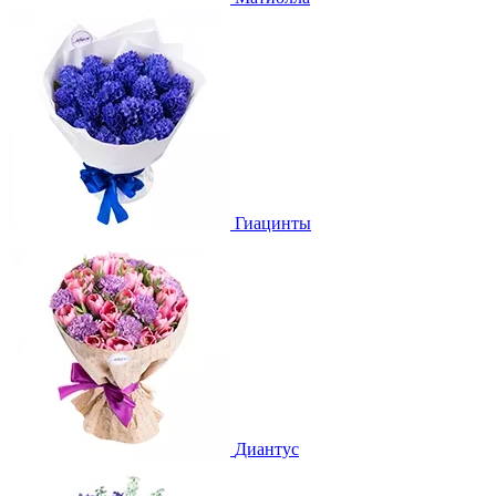
Гиацинты
Диантус