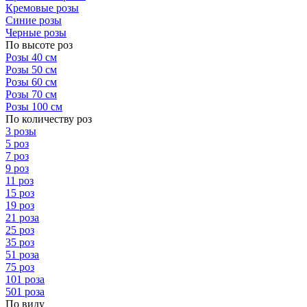
Кремовые розы
Синие розы
Черные розы
По высоте роз
Розы 40 см
Розы 50 см
Розы 60 см
Розы 70 см
Розы 100 см
По количеству роз
3 розы
5 роз
7 роз
9 роз
11 роз
15 роз
19 роз
21 роза
25 роз
35 роз
51 роза
75 роз
101 роза
501 роза
По виду