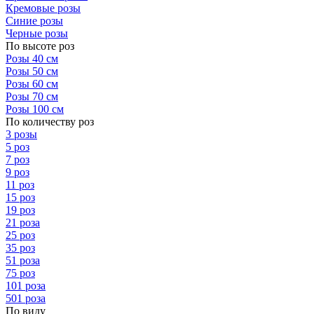
Кремовые розы
Синие розы
Черные розы
По высоте роз
Розы 40 см
Розы 50 см
Розы 60 см
Розы 70 см
Розы 100 см
По количеству роз
3 розы
5 роз
7 роз
9 роз
11 роз
15 роз
19 роз
21 роза
25 роз
35 роз
51 роза
75 роз
101 роза
501 роза
По виду