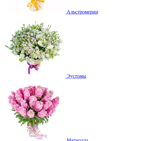
Альстромерии
Эустомы
Матиолла