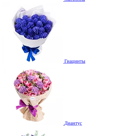
Гиацинты
Диантус