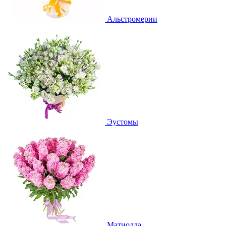
Альстромерии
Эустомы
Матиолла