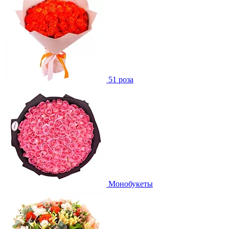
51 роза
Монобукеты