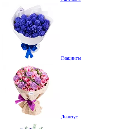
Гиацинты
Диантус