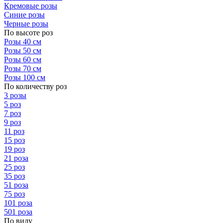
Кремовые розы
Синие розы
Черные розы
По высоте роз
Розы 40 см
Розы 50 см
Розы 60 см
Розы 70 см
Розы 100 см
По количеству роз
3 розы
5 роз
7 роз
9 роз
11 роз
15 роз
19 роз
21 роза
25 роз
35 роз
51 роза
75 роз
101 роза
501 роза
По виду