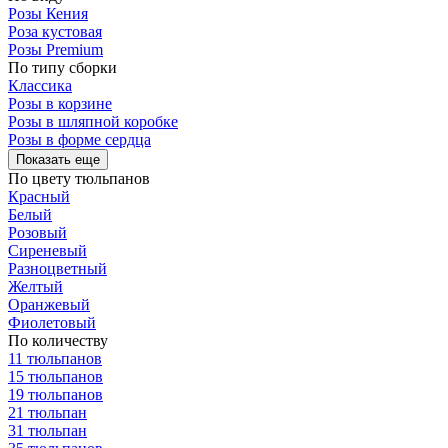
Розы Кения
Роза кустовая
Розы Premium
По типу сборки
Классика
Розы в корзине
Розы в шляпной коробке
Розы в форме сердца
Показать еще
По цвету тюльпанов
Красный
Белый
Розовый
Сиреневый
Разноцветный
Желтый
Оранжевый
Фиолетовый
По количеству
11 тюльпанов
15 тюльпанов
19 тюльпанов
21 тюльпан
31 тюльпан