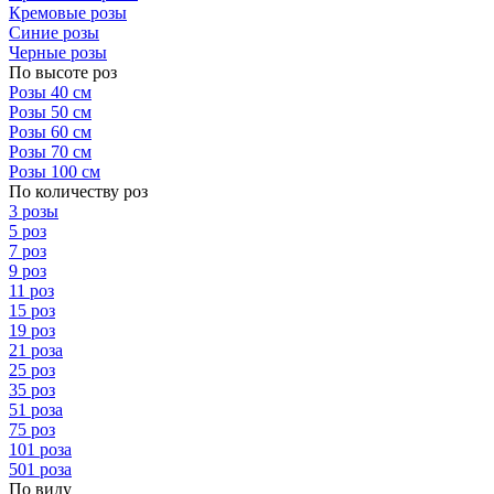
Кремовые розы
Синие розы
Черные розы
По высоте роз
Розы 40 см
Розы 50 см
Розы 60 см
Розы 70 см
Розы 100 см
По количеству роз
3 розы
5 роз
7 роз
9 роз
11 роз
15 роз
19 роз
21 роза
25 роз
35 роз
51 роза
75 роз
101 роза
501 роза
По виду