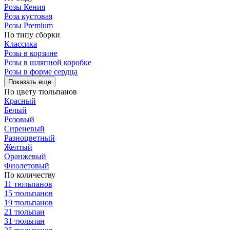
Розы Кения
Роза кустовая
Розы Premium
По типу сборки
Классика
Розы в корзине
Розы в шляпной коробке
Розы в форме сердца
Показать еще
По цвету тюльпанов
Красный
Белый
Розовый
Сиреневый
Разноцветный
Желтый
Оранжевый
Фиолетовый
По количеству
11 тюльпанов
15 тюльпанов
19 тюльпанов
21 тюльпан
31 тюльпан