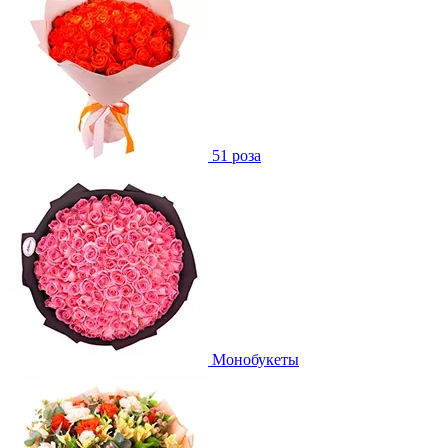
51 роза
Монобукеты