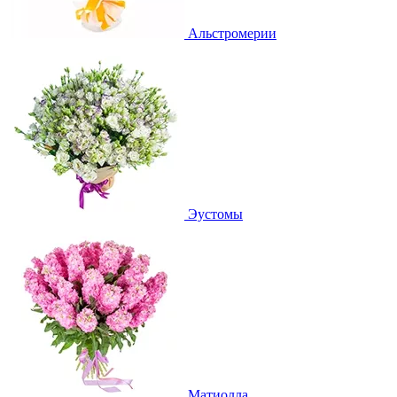
Альстромерии
Эустомы
Матиолла