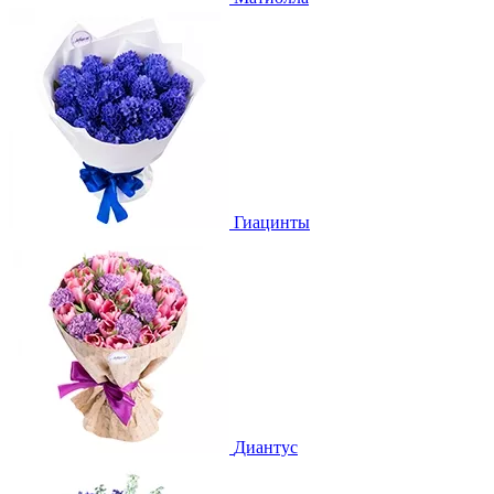
Гиацинты
Диантус