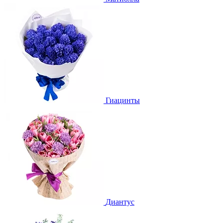
Гиацинты
Диантус