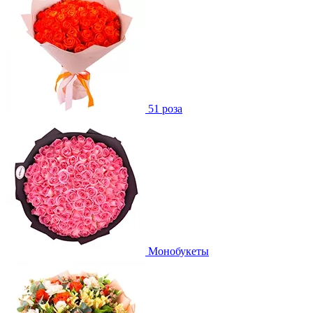
51 роза
Монобукеты