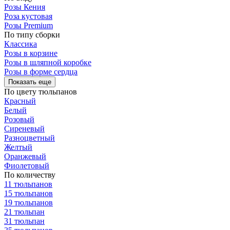
Розы Кения
Роза кустовая
Розы Premium
По типу сборки
Классика
Розы в корзине
Розы в шляпной коробке
Розы в форме сердца
Показать еще
По цвету тюльпанов
Красный
Белый
Розовый
Сиреневый
Разноцветный
Желтый
Оранжевый
Фиолетовый
По количеству
11 тюльпанов
15 тюльпанов
19 тюльпанов
21 тюльпан
31 тюльпан