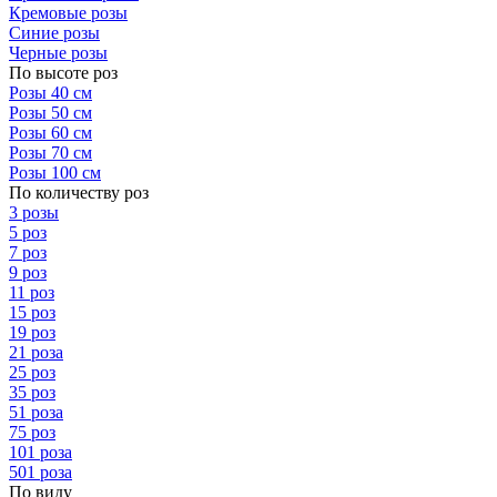
Кремовые розы
Синие розы
Черные розы
По высоте роз
Розы 40 см
Розы 50 см
Розы 60 см
Розы 70 см
Розы 100 см
По количеству роз
3 розы
5 роз
7 роз
9 роз
11 роз
15 роз
19 роз
21 роза
25 роз
35 роз
51 роза
75 роз
101 роза
501 роза
По виду