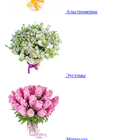
Альстромерии
Эустомы
Матиолла