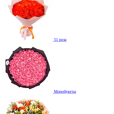
51 роза
Монобукеты