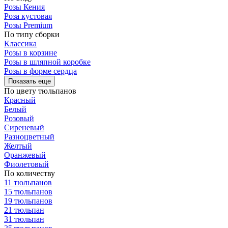
Розы Кения
Роза кустовая
Розы Premium
По типу сборки
Классика
Розы в корзине
Розы в шляпной коробке
Розы в форме сердца
Показать еще
По цвету тюльпанов
Красный
Белый
Розовый
Сиреневый
Разноцветный
Желтый
Оранжевый
Фиолетовый
По количеству
11 тюльпанов
15 тюльпанов
19 тюльпанов
21 тюльпан
31 тюльпан