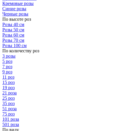
Кремовые розы
Синие розы
Черные розы
По высоте роз
Розы 40 см
Розы 50 см
Розы 60 см
Розы 70 см
Розы 100 см
По количеству роз
3 розы
5 роз
7 роз
9 роз
11 роз
15 роз
19 роз
21 роза
25 роз
35 роз
51 роза
75 роз
101 роза
501 роза
По виду