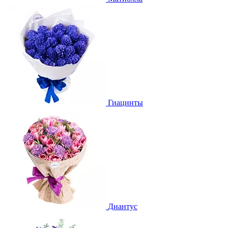
Гиацинты
Диантус