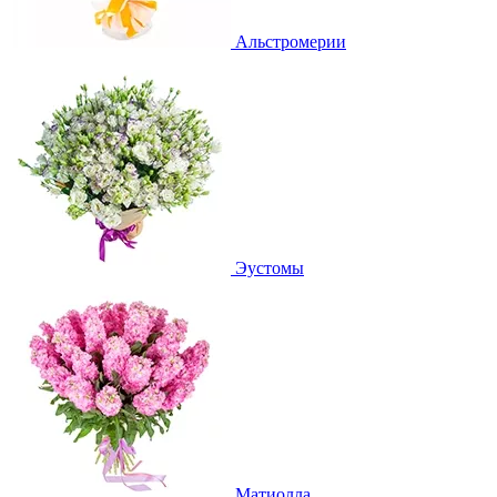
Альстромерии
Эустомы
Матиолла