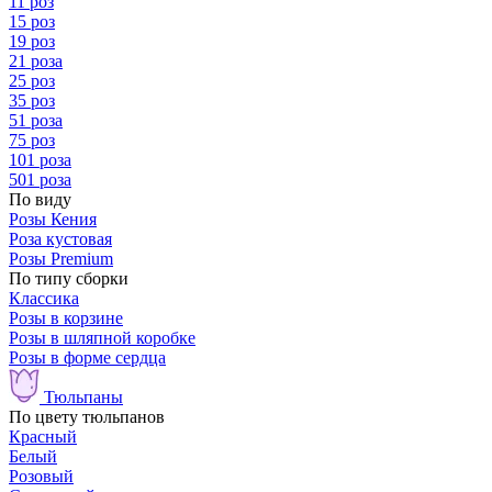
11 роз
15 роз
19 роз
21 роза
25 роз
35 роз
51 роза
75 роз
101 роза
501 роза
По виду
Розы Кения
Роза кустовая
Розы Premium
По типу сборки
Классика
Розы в корзине
Розы в шляпной коробке
Розы в форме сердца
Тюльпаны
По цвету тюльпанов
Красный
Белый
Розовый