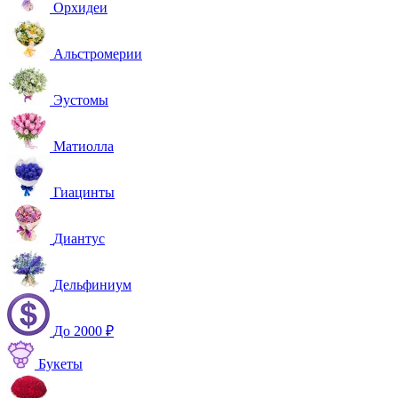
Орхидеи
Альстромерии
Эустомы
Матиолла
Гиацинты
Диантус
Дельфиниум
До 2000 ₽
Букеты