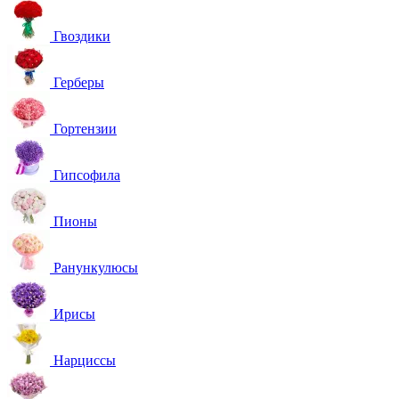
Гвоздики
Герберы
Гортензии
Гипсофила
Пионы
Ранункулюсы
Ирисы
Нарциссы