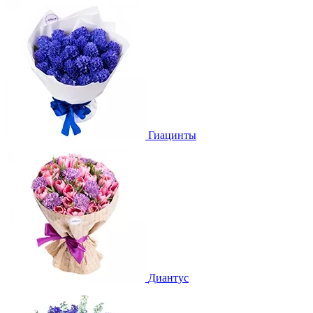
Гиацинты
Диантус