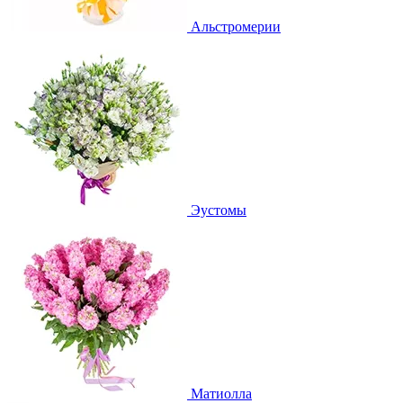
Альстромерии
Эустомы
Матиолла