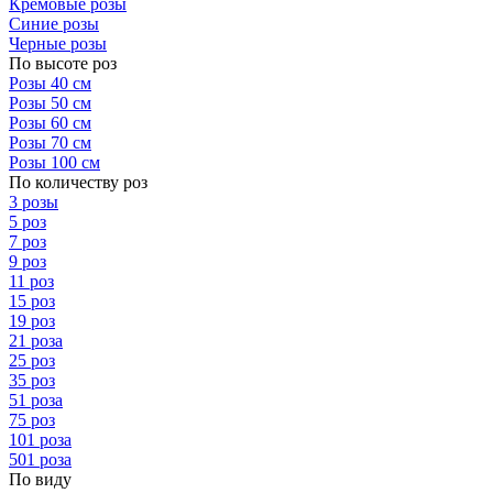
Кремовые розы
Синие розы
Черные розы
По высоте роз
Розы 40 см
Розы 50 см
Розы 60 см
Розы 70 см
Розы 100 см
По количеству роз
3 розы
5 роз
7 роз
9 роз
11 роз
15 роз
19 роз
21 роза
25 роз
35 роз
51 роза
75 роз
101 роза
501 роза
По виду