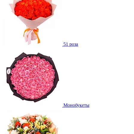
51 роза
Монобукеты