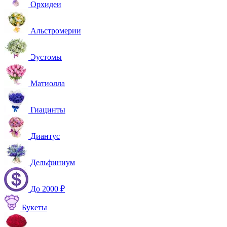
Орхидеи
Альстромерии
Эустомы
Матиолла
Гиацинты
Диантус
Дельфиниум
До 2000 ₽
Букеты