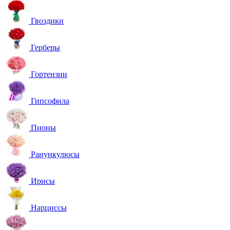
Гвоздики
Герберы
Гортензии
Гипсофила
Пионы
Ранункулюсы
Ирисы
Нарциссы