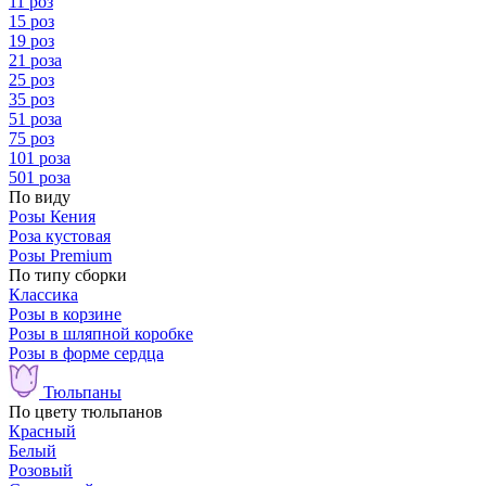
11 роз
15 роз
19 роз
21 роза
25 роз
35 роз
51 роза
75 роз
101 роза
501 роза
По виду
Розы Кения
Роза кустовая
Розы Premium
По типу сборки
Классика
Розы в корзине
Розы в шляпной коробке
Розы в форме сердца
Тюльпаны
По цвету тюльпанов
Красный
Белый
Розовый