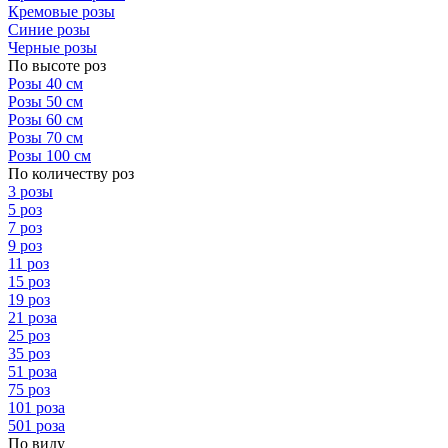
Кремовые розы
Синие розы
Черные розы
По высоте роз
Розы 40 см
Розы 50 см
Розы 60 см
Розы 70 см
Розы 100 см
По количеству роз
3 розы
5 роз
7 роз
9 роз
11 роз
15 роз
19 роз
21 роза
25 роз
35 роз
51 роза
75 роз
101 роза
501 роза
По виду