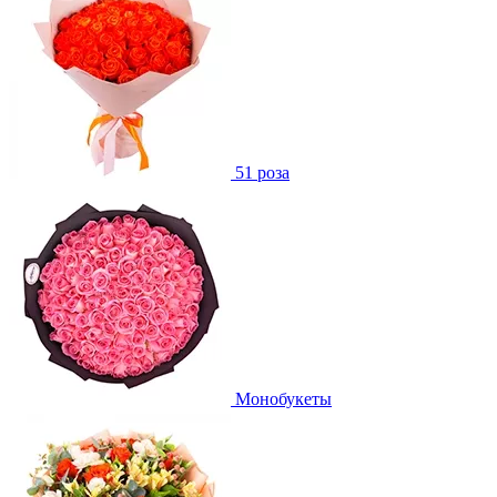
51 роза
Монобукеты