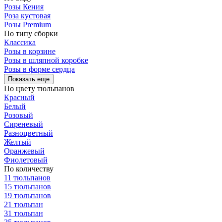
Розы Кения
Роза кустовая
Розы Premium
По типу сборки
Классика
Розы в корзине
Розы в шляпной коробке
Розы в форме сердца
Показать еще
По цвету тюльпанов
Красный
Белый
Розовый
Сиреневый
Разноцветный
Желтый
Оранжевый
Фиолетовый
По количеству
11 тюльпанов
15 тюльпанов
19 тюльпанов
21 тюльпан
31 тюльпан