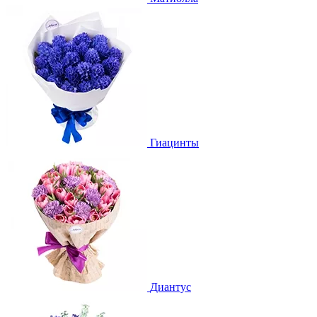
Гиацинты
Диантус