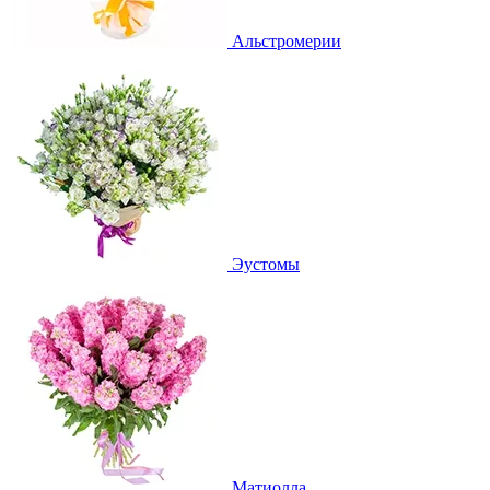
Альстромерии
Эустомы
Матиолла