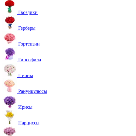
Гвоздики
Герберы
Гортензии
Гипсофила
Пионы
Ранункулюсы
Ирисы
Нарциссы