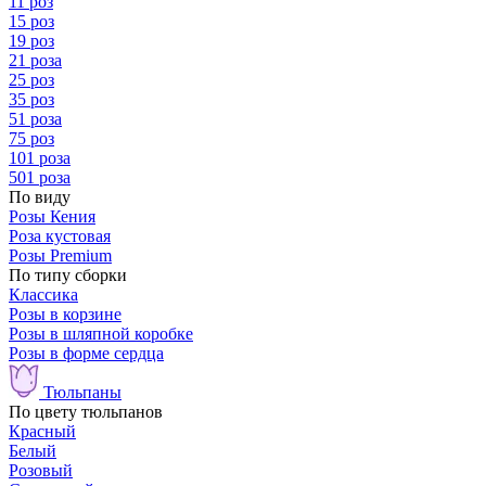
11 роз
15 роз
19 роз
21 роза
25 роз
35 роз
51 роза
75 роз
101 роза
501 роза
По виду
Розы Кения
Роза кустовая
Розы Premium
По типу сборки
Классика
Розы в корзине
Розы в шляпной коробке
Розы в форме сердца
Тюльпаны
По цвету тюльпанов
Красный
Белый
Розовый