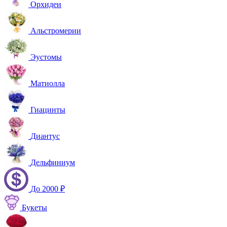
Орхидеи
Альстромерии
Эустомы
Матиолла
Гиацинты
Диантус
Дельфиниум
До 2000 ₽
Букеты