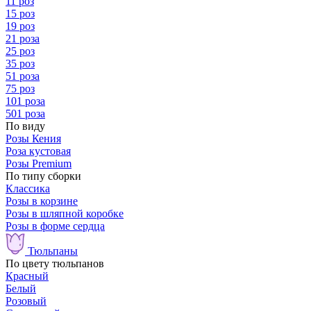
11 роз
15 роз
19 роз
21 роза
25 роз
35 роз
51 роза
75 роз
101 роза
501 роза
По виду
Розы Кения
Роза кустовая
Розы Premium
По типу сборки
Классика
Розы в корзине
Розы в шляпной коробке
Розы в форме сердца
Тюльпаны
По цвету тюльпанов
Красный
Белый
Розовый