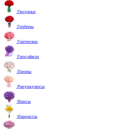
Гвоздики
Герберы
Гортензии
Гипсофила
Пионы
Ранункулюсы
Ирисы
Нарциссы