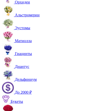
Орхидеи
Альстромерии
Эустомы
Матиолла
Гиацинты
Диантус
Дельфиниум
До 2000 ₽
Букеты