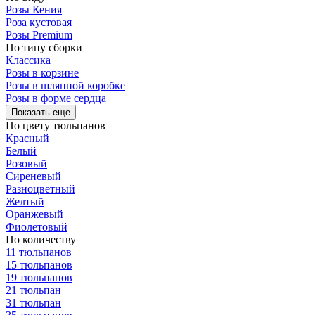
Розы Кения
Роза кустовая
Розы Premium
По типу сборки
Классика
Розы в корзине
Розы в шляпной коробке
Розы в форме сердца
Показать еще
По цвету тюльпанов
Красный
Белый
Розовый
Сиреневый
Разноцветный
Желтый
Оранжевый
Фиолетовый
По количеству
11 тюльпанов
15 тюльпанов
19 тюльпанов
21 тюльпан
31 тюльпан