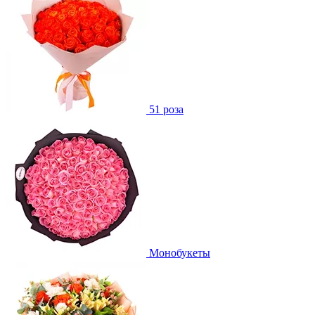
51 роза
Монобукеты