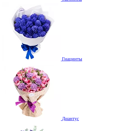
Гиацинты
Диантус