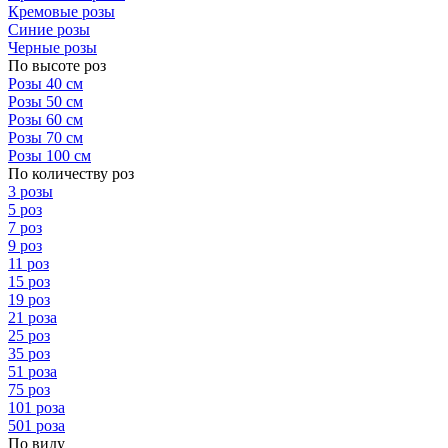
Кремовые розы
Синие розы
Черные розы
По высоте роз
Розы 40 см
Розы 50 см
Розы 60 см
Розы 70 см
Розы 100 см
По количеству роз
3 розы
5 роз
7 роз
9 роз
11 роз
15 роз
19 роз
21 роза
25 роз
35 роз
51 роза
75 роз
101 роза
501 роза
По виду