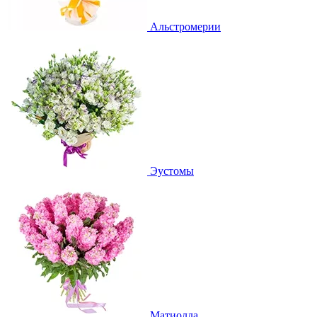
Альстромерии
Эустомы
Матиолла