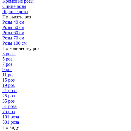
Кремовые розы
Синие розы
Черные розы
По высоте роз
Розы 40 см
Розы 50 см
Розы 60 см
Розы 70 см
Розы 100 см
По количеству роз
3 розы
5 роз
7 роз
9 роз
11 роз
15 роз
19 роз
21 роза
25 роз
35 роз
51 роза
75 роз
101 роза
501 роза
По виду