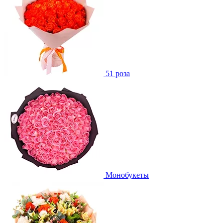
51 роза
Монобукеты