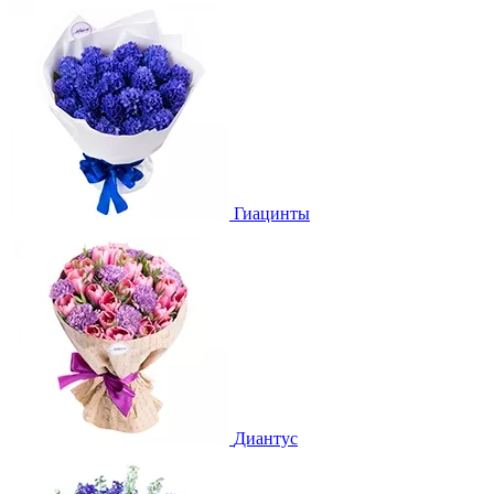
Гиацинты
Диантус