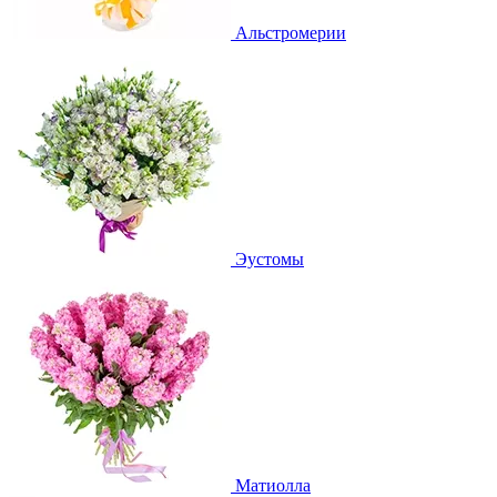
Альстромерии
Эустомы
Матиолла