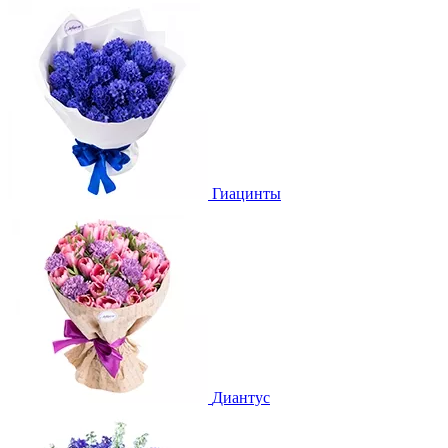
Гиацинты
Диантус