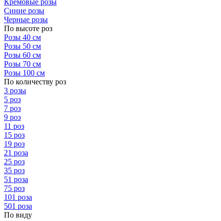
Кремовые розы
Синие розы
Черные розы
По высоте роз
Розы 40 см
Розы 50 см
Розы 60 см
Розы 70 см
Розы 100 см
По количеству роз
3 розы
5 роз
7 роз
9 роз
11 роз
15 роз
19 роз
21 роза
25 роз
35 роз
51 роза
75 роз
101 роза
501 роза
По виду