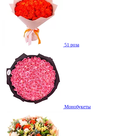
51 роза
Монобукеты