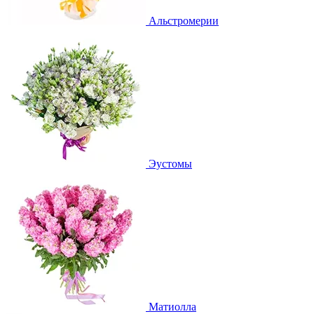
Альстромерии
Эустомы
Матиолла