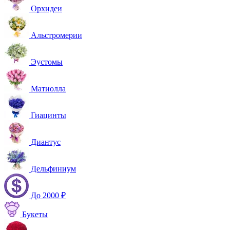
Орхидеи
Альстромерии
Эустомы
Матиолла
Гиацинты
Диантус
Дельфиниум
До 2000 ₽
Букеты