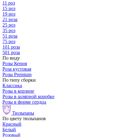
11 роз
15 роз
19 роз
21 роза
25 роз
35 роз
51 роза
75 роз
101 роза
501 роза
По виду
Розы Кения
Роза кустовая
Розы Premium
По типу сборки
Классика
Розы в корзине
Розы в шляпной коробке
Розы в форме сердца
Тюльпаны
По цвету тюльпанов
Красный
Белый
Розовый