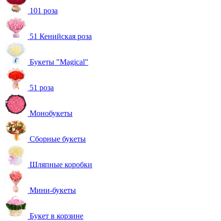
101 роза
51 Кенийская роза
Букеты "Magical"
51 роза
Монобукеты
Сборные букеты
Шляпные коробки
Мини-букеты
Букет в корзине