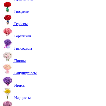
Гвоздики
Герберы
Гортензии
Гипсофила
Пионы
Ранункулюсы
Ирисы
Нарциссы