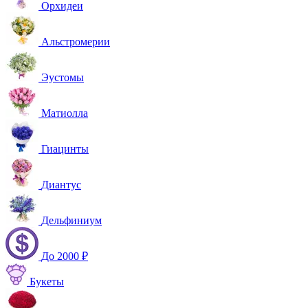
Орхидеи
Альстромерии
Эустомы
Матиолла
Гиацинты
Диантус
Дельфиниум
До 2000 ₽
Букеты