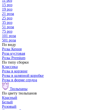
11 роз
15 роз
19 роз
21 роза
25 роз
35 роз
51 роза
75 роз
101 роза
501 роза
По виду
Розы Кения
Роза кустовая
Розы Premium
По типу сборки
Классика
Розы в корзине
Розы в шляпной коробке
Розы в форме сердца
Тюльпаны
По цвету тюльпанов
Красный
Белый
Розовый