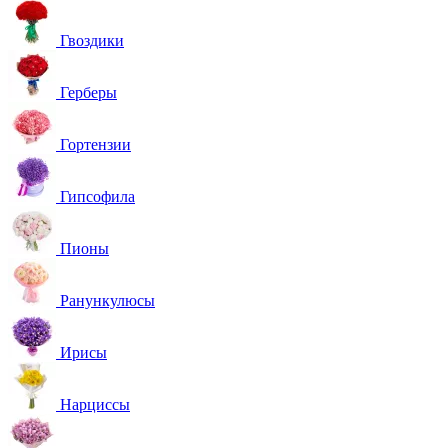
Гвоздики
Герберы
Гортензии
Гипсофила
Пионы
Ранункулюсы
Ирисы
Нарциссы