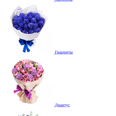
Гиацинты
Диантус