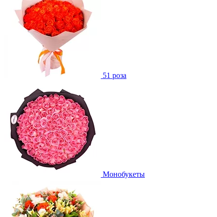
51 роза
Монобукеты