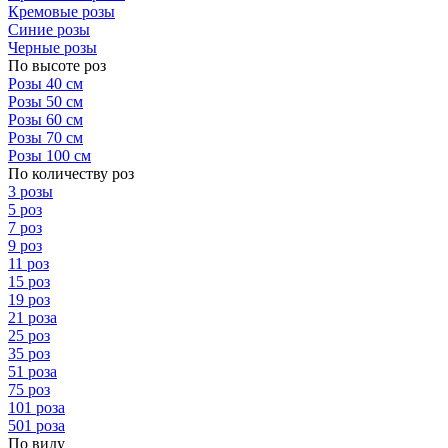
Кремовые розы
Синие розы
Черные розы
По высоте роз
Розы 40 см
Розы 50 см
Розы 60 см
Розы 70 см
Розы 100 см
По количеству роз
3 розы
5 роз
7 роз
9 роз
11 роз
15 роз
19 роз
21 роза
25 роз
35 роз
51 роза
75 роз
101 роза
501 роза
По виду