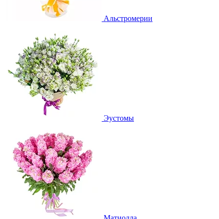
Альстромерии
Эустомы
Матиолла