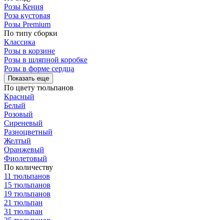
Розы Кения
Роза кустовая
Розы Premium
По типу сборки
Классика
Розы в корзине
Розы в шляпной коробке
Розы в форме сердца
Показать еще
По цвету тюльпанов
Красный
Белый
Розовый
Сиреневый
Разноцветный
Желтый
Оранжевый
Фиолетовый
По количеству
11 тюльпанов
15 тюльпанов
19 тюльпанов
21 тюльпан
31 тюльпан