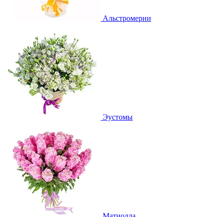
Альстромерии
Эустомы
Матиолла