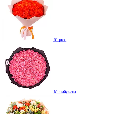
51 роза
Монобукеты