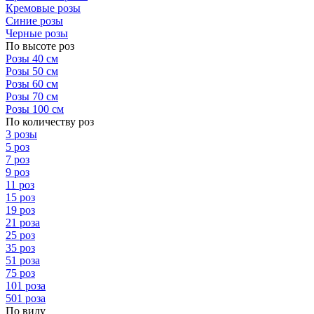
Кремовые розы
Синие розы
Черные розы
По высоте роз
Розы 40 см
Розы 50 см
Розы 60 см
Розы 70 см
Розы 100 см
По количеству роз
3 розы
5 роз
7 роз
9 роз
11 роз
15 роз
19 роз
21 роза
25 роз
35 роз
51 роза
75 роз
101 роза
501 роза
По виду