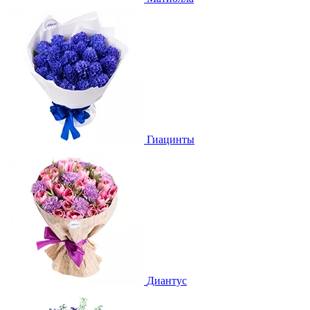
Гиацинты
Диантус