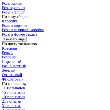
Розы Кения
Роза кустовая
Розы Premium
По типу сборки
Классика
Розы в корзине
Розы в шляпной коробке
Розы в форме сердца
Показать еще
По цвету тюльпанов
Красный
Белый
Розовый
Сиреневый
Разноцветный
Желтый
Оранжевый
Фиолетовый
По количеству
11 тюльпанов
15 тюльпанов
19 тюльпанов
21 тюльпан
31 тюльпан