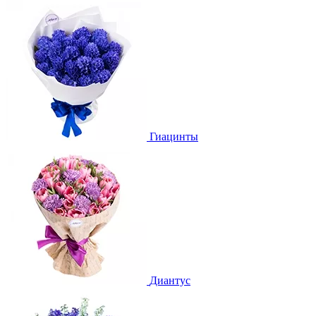
Гиацинты
Диантус