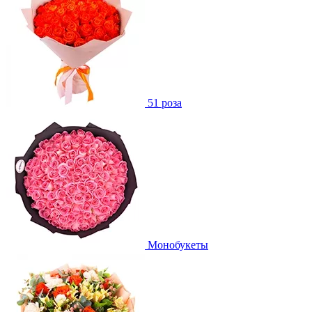
51 роза
Монобукеты