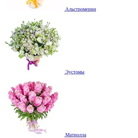
Альстромерии
Эустомы
Матиолла