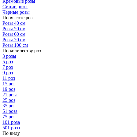
Кремовые розы
Синие розы
Черные розы
По высоте роз
Розы 40 см
Розы 50 см
Розы 60 см
Розы 70 см
Розы 100 см
По количеству роз
3 розы
5 роз
7 роз
9 роз
11 роз
15 роз
19 роз
21 роза
25 роз
35 роз
51 роза
75 роз
101 роза
501 роза
По виду