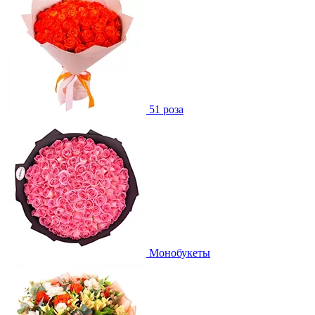
51 роза
Монобукеты