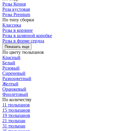
Розы Кения
Роза кустовая
Розы Premium
По типу сборки
Классика
Розы в корзине
Розы в шляпной коробке
Розы в форме сердца
Показать еще
По цвету тюльпанов
Красный
Белый
Розовый
Сиреневый
Разноцветный
Желтый
Оранжевый
Фиолетовый
По количеству
11 тюльпанов
15 тюльпанов
19 тюльпанов
21 тюльпан
31 тюльпан