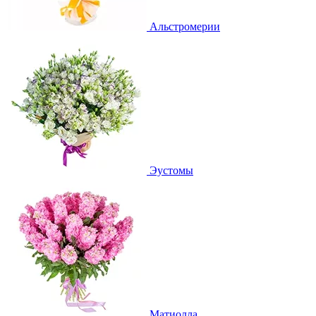
Альстромерии
Эустомы
Матиолла