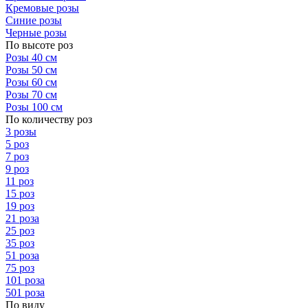
Кремовые розы
Синие розы
Черные розы
По высоте роз
Розы 40 см
Розы 50 см
Розы 60 см
Розы 70 см
Розы 100 см
По количеству роз
3 розы
5 роз
7 роз
9 роз
11 роз
15 роз
19 роз
21 роза
25 роз
35 роз
51 роза
75 роз
101 роза
501 роза
По виду