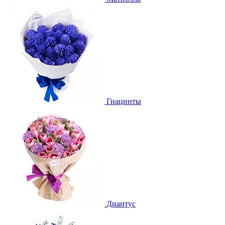
Гиацинты
Диантус