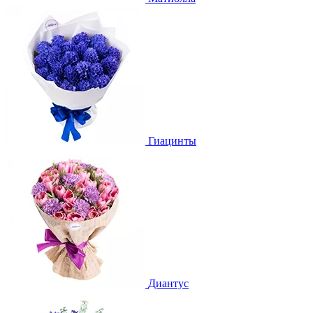
Гиацинты
Диантус