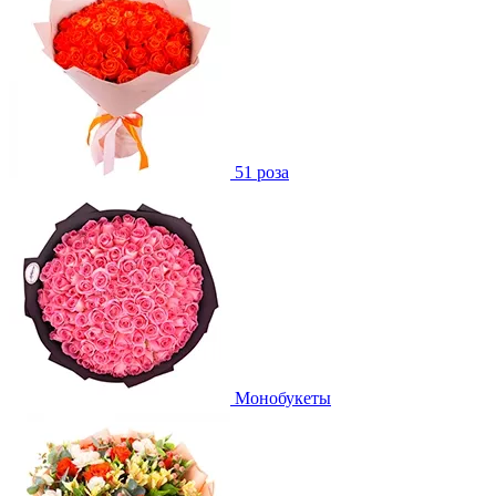
51 роза
Монобукеты