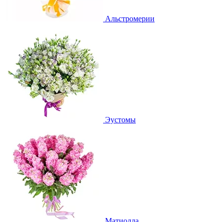
Альстромерии
Эустомы
Матиолла