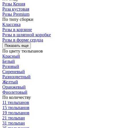
Розы Кения
Роза кустовая
Розы Premium
По типу сборки
Классика
Розы в корзине
Розы в шляпной коробке
Розы в форме сердца
Показать еще
По цвету тюльпанов
Красный
Белый
Розовый
Сиреневый
Разноцветный
Желтый
Оранжевый
Фиолетовый
По количеству
11 тюльпанов
15 тюльпанов
19 тюльпанов
21 тюльпан
31 тюльпан