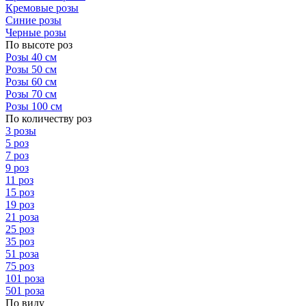
Кремовые розы
Синие розы
Черные розы
По высоте роз
Розы 40 см
Розы 50 см
Розы 60 см
Розы 70 см
Розы 100 см
По количеству роз
3 розы
5 роз
7 роз
9 роз
11 роз
15 роз
19 роз
21 роза
25 роз
35 роз
51 роза
75 роз
101 роза
501 роза
По виду