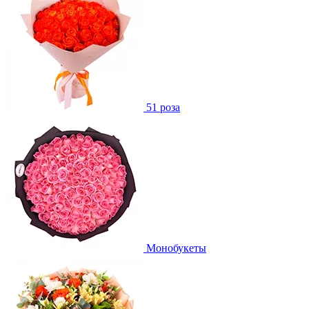
51 роза
Монобукеты