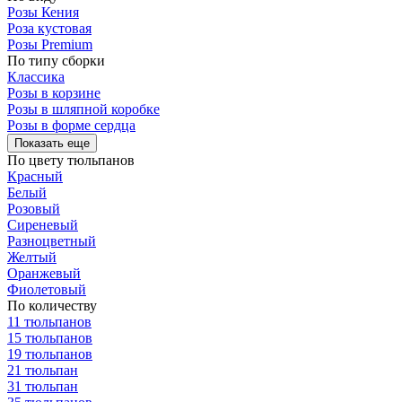
Розы Кения
Роза кустовая
Розы Premium
По типу сборки
Классика
Розы в корзине
Розы в шляпной коробке
Розы в форме сердца
Показать еще
По цвету тюльпанов
Красный
Белый
Розовый
Сиреневый
Разноцветный
Желтый
Оранжевый
Фиолетовый
По количеству
11 тюльпанов
15 тюльпанов
19 тюльпанов
21 тюльпан
31 тюльпан