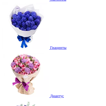
Гиацинты
Диантус