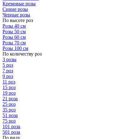
Кремовые розы
Синие розы
Черные розы
По высоте роз
Розы 40 см
Розы 50 см
Розы 60 см
Розы 70 см
Розы 100 см
По количеству роз
3 розы
5 роз
7 роз
9 роз
11 роз
15 роз
19 роз
21 роза
25 роз
35 роз
51 роза
75 роз
101 роза
501 роза
По виду