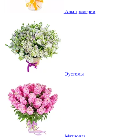
Альстромерии
Эустомы
Матиолла