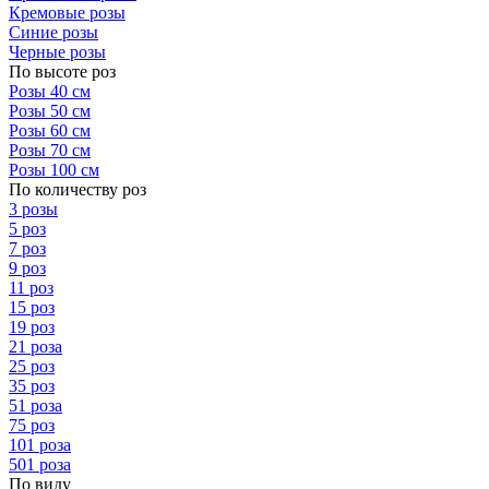
Кремовые розы
Синие розы
Черные розы
По высоте роз
Розы 40 см
Розы 50 см
Розы 60 см
Розы 70 см
Розы 100 см
По количеству роз
3 розы
5 роз
7 роз
9 роз
11 роз
15 роз
19 роз
21 роза
25 роз
35 роз
51 роза
75 роз
101 роза
501 роза
По виду