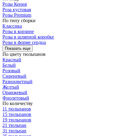
Розы Кения
Роза кустовая
Розы Premium
По типу сборки
Классика
Розы в корзине
Розы в шляпной коробке
Розы в форме сердца
Показать еще
По цвету тюльпанов
Красный
Белый
Розовый
Сиреневый
Разноцветный
Желтый
Оранжевый
Фиолетовый
По количеству
11 тюльпанов
15 тюльпанов
19 тюльпанов
21 тюльпан
31 тюльпан