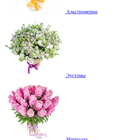
Альстромерии
Эустомы
Матиолла