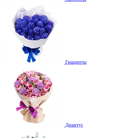
Гиацинты
Диантус