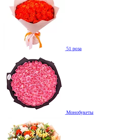
51 роза
Монобукеты