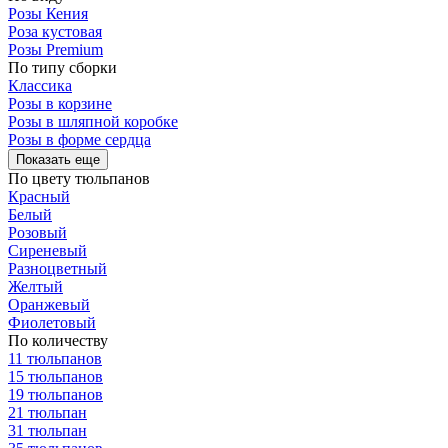
Розы Кения
Роза кустовая
Розы Premium
По типу сборки
Классика
Розы в корзине
Розы в шляпной коробке
Розы в форме сердца
Показать еще
По цвету тюльпанов
Красный
Белый
Розовый
Сиреневый
Разноцветный
Желтый
Оранжевый
Фиолетовый
По количеству
11 тюльпанов
15 тюльпанов
19 тюльпанов
21 тюльпан
31 тюльпан