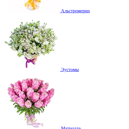
Альстромерии
Эустомы
Матиолла