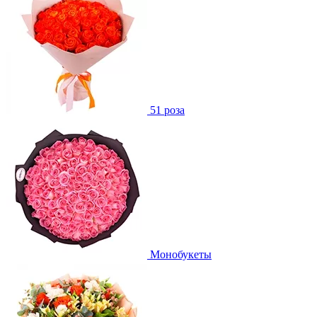
51 роза
Монобукеты