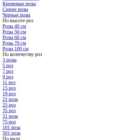
Кремовые розы
Синие розы
Черные розы
По высоте роз
Розы 40 см
Розы 50 см
Розы 60 см
Розы 70 см
Розы 100 см
По количеству роз
3 розы
5 роз
7 роз
9 роз
11 роз
15 роз
19 роз
21 роза
25 роз
35 роз
51 роза
75 роз
101 роза
501 роза
По виду