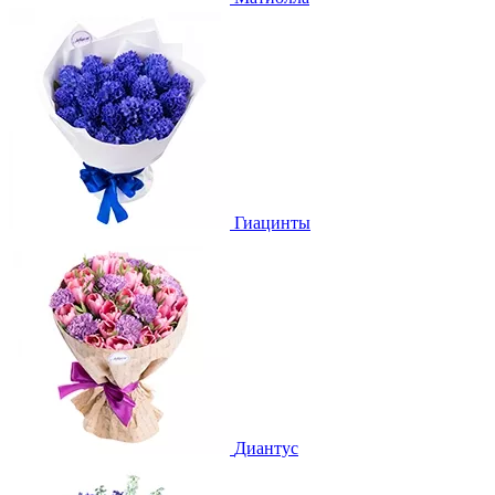
Гиацинты
Диантус