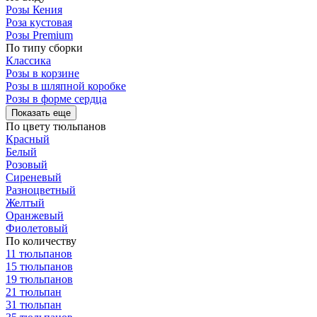
Розы Кения
Роза кустовая
Розы Premium
По типу сборки
Классика
Розы в корзине
Розы в шляпной коробке
Розы в форме сердца
Показать еще
По цвету тюльпанов
Красный
Белый
Розовый
Сиреневый
Разноцветный
Желтый
Оранжевый
Фиолетовый
По количеству
11 тюльпанов
15 тюльпанов
19 тюльпанов
21 тюльпан
31 тюльпан