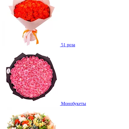
51 роза
Монобукеты