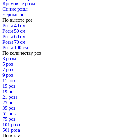
Кремовые розы
Синие розы
Черные розы
По высоте роз
Розы 40 см
Розы 50 см
Розы 60 см
Розы 70 см
Розы 100 см
По количеству роз
3 розы
5 роз
7 роз
9 роз
11 роз
15 роз
19 роз
21 роза
25 роз
35 роз
51 роза
75 роз
101 роза
501 роза
По виду