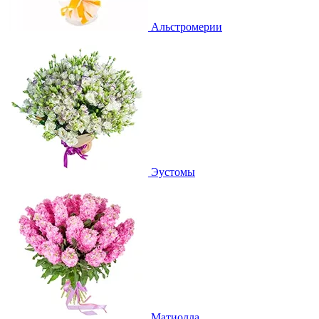
Альстромерии
Эустомы
Матиолла