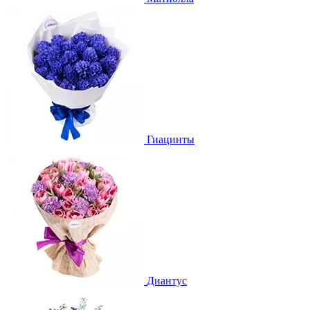
Гиацинты
Диантус